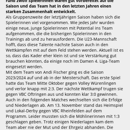
rund zwölf Spielerinnen waren gut vorbereitet auf die
Saison und das Team hat in den letzten Jahren einen
starken Zusammenhalt entwickelt.
Als Gruppenzweite der letztjährigen Saison haben sich die
Spielerinnen viel vorgenommen. Wie jedes Jahr wurden
einige neue, junge Spielerinnen mit Potential ins Team
aufgenommen, die die bisherigen Spielerinnen in den
Trainings ab und zu herausfordern. Die U23-Mannschaft
hofft, dass diese Talente nächste Saison auch in den
Wettkämpfen mit auf dem Feld stehen werden. Aktuell ist es
so, dass das Kader eher klein ist und sie Verstärkung gut
brauchen könnten, da einige noch im Damen 4. Liga-Team
eingesetzt werden.
Mit dem Team von Andi Fischer ging es die Saison
2023/2024 auf und ab in der Meisterschaft. Das erste Spiel
hatte das Team Mitte Oktober gegen Volley Würenlingen
und verlor knapp mit 2:3. Der nächste Wettkampf trugen sie
gegen VBC Oftringen aus und konnten klar 3:0 gewinnen.
Auch in den folgenden Matches wechselten sich die Erfolge
und Niederlagen ab. Am 13. November stand das Heimspiel
und Lokal-Derby gegen VBC Rheinfelden auf dem
Programm. Leider mussten sich die Möhlinerinnen mit 1:3
geschlagen geben. Trotz einigen Niederlagen kam dem
Team aber nie der Mut und der Ehrgeiz abhanden. Die